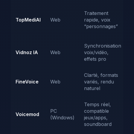
Q
Traitement
m
TopMediAI
Web
rapide, voix
r
“personnages”
p
Synchronisation
E
Vidnoz IA
Web
voix/vidéo,
w
effets pro
p
Clarté, formats
C
FineVoice
Web
variés, rendu
g
naturel
Temps réel,
V
PC
compatible
t
Voicemod
(Windows)
jeux/apps,
o
soundboard
p