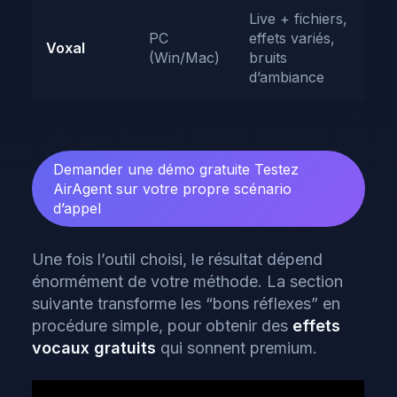
Live + fichiers,
I
PC
effets variés,
Voxal
d
(Win/Mac)
bruits
à
d’ambiance
Demander une démo gratuite
Testez
AirAgent sur votre propre scénario
d’appel
Une fois l’outil choisi, le résultat dépend
énormément de votre méthode. La section
suivante transforme les “bons réflexes” en
procédure simple, pour obtenir des
effets
vocaux gratuits
qui sonnent premium.