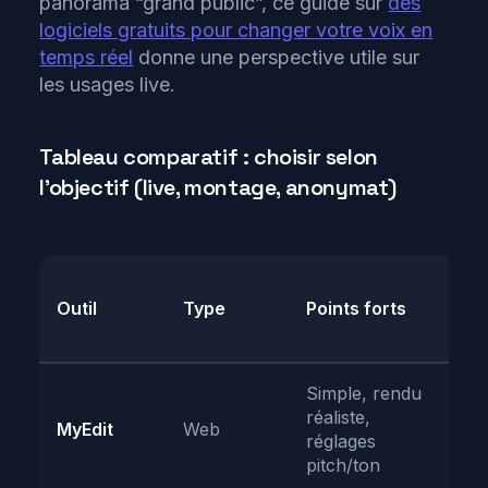
panorama “grand public”, ce guide sur
des
logiciels gratuits pour changer votre voix en
temps réel
donne une perspective utile sur
les usages live.
Tableau comparatif : choisir selon
l’objectif (live, montage, anonymat)
L
Outil
Type
Points forts
t
g
Simple, rendu
réaliste,
E
MyEdit
Web
réglages
l
pitch/ton