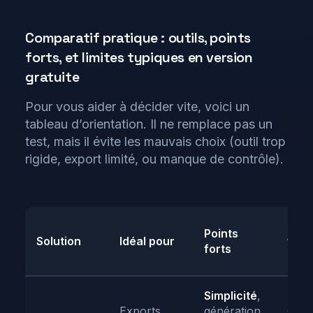
Comparatif pratique : outils, points
forts, et limites typiques en version
gratuite
Pour vous aider à décider vite, voici un
tableau d’orientation. Il ne remplace pas un
test, mais il évite les mauvais choix (outil trop
rigide, export limité, ou manque de contrôle).
Limi
Points
Solution
Idéal pour
fréq
forts
en g
Simplicité
,
Exports
génération
Quot