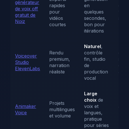
générateur
rapides
en
choi
de voix off
pour
quelques
voix 
gratuit de
vidéos
secondes,
selo
Noiz
courtes
bon pour
péri
itérations
Naturel
,
Acc
Rendu
contrôle
comp
Voiceover
premium,
fin, studio
souv
Studio
narration
de
cond
ElevenLabs
réaliste
production
à un
vocal
paya
Large
choix
de
Fonc
Projets
Animaker
voix et
avan
multilingues
Voice
langues,
parf
et volume
pratique
brid
pour séries