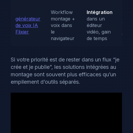
Workflow
Intégration
Expo
générateur
montage +
dans un
qual
de voix IA
voix dans
éditeur
limit
Flixier
le
vidéo, gain
free
navigateur
de temps
Si votre priorité est de rester dans un flux “je
crée et je publie”, les solutions intégrées au
montage sont souvent plus efficaces qu’un
empilement d’outils séparés.