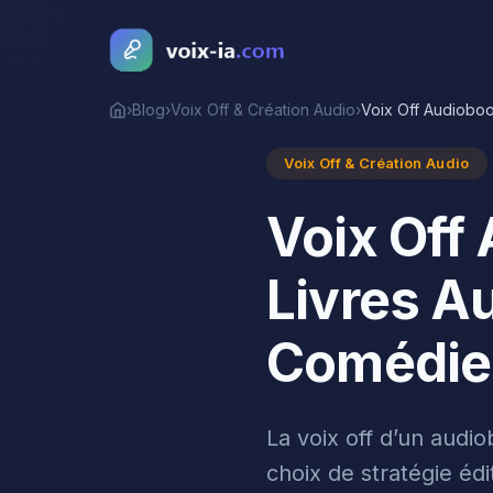
›
Blog
›
Voix Off & Création Audio
›
Voix Off Audioboo
Accueil
Voix Off & Création Audio
Voix Off
Livres Au
Comédie
La voix off d’un audi
choix de stratégie édi