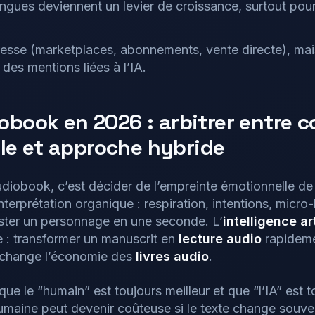
lingues deviennent un levier de croissance, surtout pour
esse (marketplaces, abonnements, vente directe), mai
 des mentions liées à l’IA.
iobook en 2026 : arbitrer entre 
le et approche hybride
 audiobook, c’est décider de l’empreinte émotionnelle d
terprétation organique : respiration, intentions, micro-h
xister un personnage en une seconde. L’
intelligence art
 : transformer un manuscrit en
lecture audio
rapideme
i change l’économie des
livres audio
.
 que le “humain” est toujours meilleur et que “l’IA” est
umaine peut devenir coûteuse si le texte change souvent