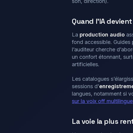
son, direction).
Quand l’IA devient
La
production audio
ass
fond accessible. Guides p
l’auditeur cherche d’abor
un confort étonnant, surt
artificielles.
Les catalogues s’élargisse
sessions d’
enregistrem
langues, notamment si votr
sur la voix off multilingue
La voie la plus ren