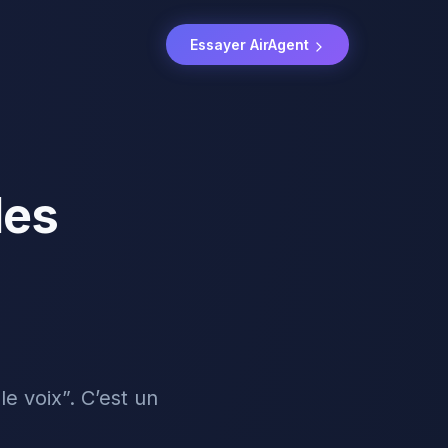
Essayer AirAgent
des
e voix”. C’est un