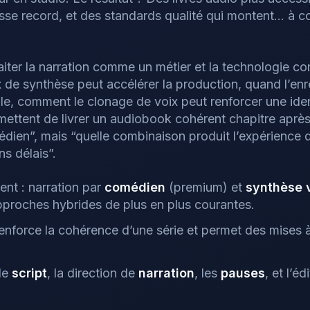
tesse record, et des standards qualité qui montent… à c
raiter la narration comme un métier et la technologie c
de synthèse peut accélérer la production, quand l’en
e, comment le clonage de voix peut renforcer une ident
ttent de livrer un audiobook cohérent chapitre après c
dien”, mais “quelle combinaison produit l’expérience d
s délais”.
nt : narration par
comédien
(premium) et
synthèse 
pproches hybrides de plus en plus courantes.
enforce la cohérence d’une série et permet des mises à
 le
script
, la direction de
narration
, les
pauses
, et l’é