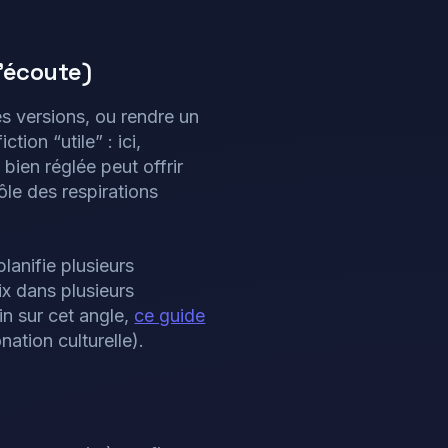
l’écoute)
les versions, ou rendre un
ion “utile” : ici,
 bien réglée peut offrir
ôle des respirations
planifie plusieurs
ix dans plusieurs
oin sur cet angle,
ce guide
nation culturelle).