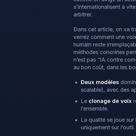
s’internationalisent à vi
arbitrer.
Dans cet article, on va t
verrez comment une voix 
humain reste irremplaçabl
méthodes concrètes perme
n’est pas “IA contre comé
au bon coût, dans les bon
Deux modèles
domine
scalable), avec des a
Le
clonage de voix
r
l’ensemble.
La qualité se joue sur
uniquement sur l’outil.