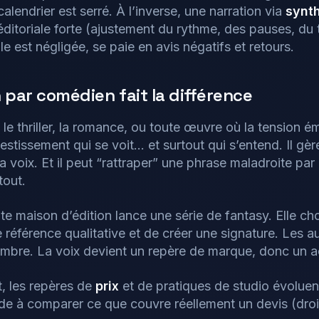
 calendrier est serré. À l’inverse, une narration via
synt
éditoriale forte (ajustement du rythme, des pauses, du
le est négligée, se paie en avis négatifs et retours.
 par comédien fait la différence
 le thriller, la romance, ou toute œuvre où la tension é
stissement qui se voit… et surtout qui s’entend. Il gèr
la voix. Et il peut “rattraper” une phrase maladroite par 
tout.
te maison d’édition lance une série de fantasy. Elle ch
ne référence qualitative et de créer une signature. Les a
 timbre. La voix devient un repère de marque, donc un ac
, les repères de
prix
et de pratiques de studio évoluent
de à comparer ce que couvre réellement un devis (droit