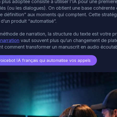
plus adoptée consiste à utiliser l’IA pour une première
lés (ou les dialogues). On obtient une base cohérente e
e définition” aux moments qui comptent. Cette stratégie
 d’un produit “automatisé”.
méthode de narration, la structure du texte est votre pr
 narration
vaut souvent plus qu’un changement de plat
ent comment transformer un manuscrit en audio écoutabl
voicebot IA français qui automatise vos appels