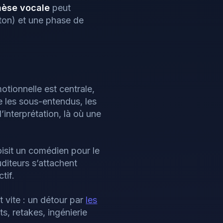
hèse vocale
peut
 ton) et une phase de
motionnelle est centrale,
e les sous-entendus, les
l’interprétation, là où une
oisit un comédien pour le
uditeurs s’attachent
tif.
 vite : un détour par
les
s, retakes, ingénierie