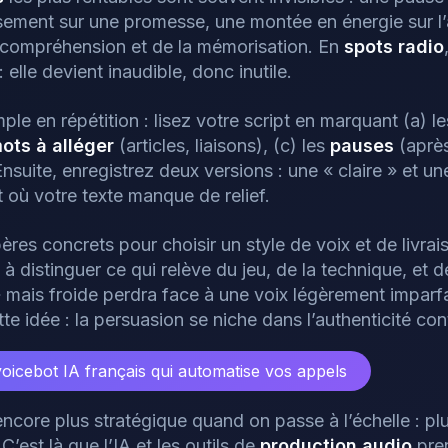
ssement sur une promesse, une montée en énergie sur l’
a compréhension et de la mémorisation. En
spots radio
elle devient inaudible, donc inutile.
le en répétition : lisez votre script en marquant (a) l
ots à alléger
(articles, liaisons), (c) les
pauses
(après
Ensuite, enregistrez deux versions : une « claire » et u
 où votre texte manque de relief.
res concrets pour choisir un style de voix et de livrai
à distinguer ce qui relève du jeu, de la technique, et de
e » mais froide perdra face à une voix légèrement impa
te idée : la persuasion se niche dans l’authenticité con
voicebot IA français qui automatise vos appels
encore plus stratégique quand on passe à l’échelle : plu
 C’est là que l’IA et les outils de
production audio
pren