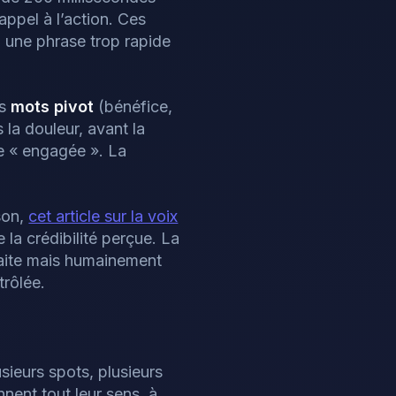
appel à l’action. Ces
, une phrase trop rapide
es
mots pivot
(bénéfice,
 la douleur, avant la
ne « engagée ». La
son,
cet article sur la voix
 la crédibilité perçue. La
rfaite mais humainement
trôlée.
sieurs spots, plusieurs
nent tout leur sens, à