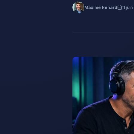
Maxime Renard
11 jui