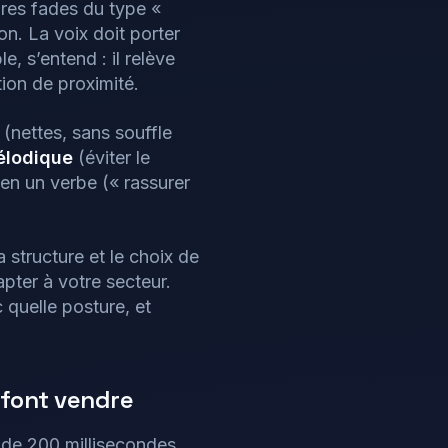
ures fades du type «
n. La voix doit porter
e, s’entend : il relève
ion de proximité.
(nettes, sans souffle
élodique
(éviter le
 en un verbe (« rassurer
 structure et le choix de
dapter à votre secteur.
c quelle posture, et
 font vendre
e de 200 millisecondes