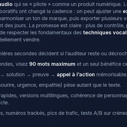
audio
qui se « pilote » comme un produit numérique. L
aboratifs ont changé la cadence : on peut ajuster une
e
 harmoniser un ton de marque, puis exporter plusieurs v
 des jours. La promesse est claire : plus de contrôle, 
de respecter les fondamentaux des
techniques voca
 réellement vendre.
mières secondes décident si l’auditeur reste ou décro
ondes, visez
90 mots maximum
et un seul bénéfice ce
 → solution → preuve →
appel à l’action
mémorisable
(sourire, urgence, empathie) pèse autant que le texte.
s rapides, versions multilingues, cohérence de personna
icte.
s, numéros trackés, pics de trafic, tests A/B sur crén