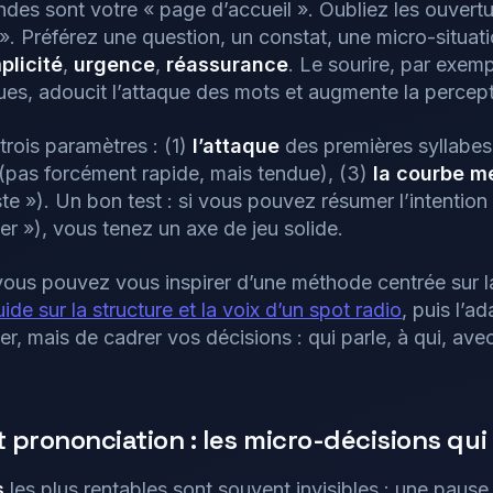
ndes sont votre « page d’accueil ». Oubliez les ouvert
 Préférez une question, un constat, une micro-situatio
plicité
,
urgence
,
réassurance
. Le sourire, par exempl
es, adoucit l’attaque des mots et augmente la percept
trois paramètres : (1)
l’attaque
des premières syllabes 
(pas forcément rapide, mais tendue), (3)
la courbe m
te »). Un bon test : si vous pouvez résumer l’intention
er »), vous tenez un axe de jeu solide.
vous pouvez vous inspirer d’une méthode centrée sur la
ide sur la structure et la voix d’un spot radio
, puis l’a
ter, mais de cadrer vos décisions : qui parle, à qui, ave
prononciation : les micro-décisions qui
s
les plus rentables sont souvent invisibles : une paus