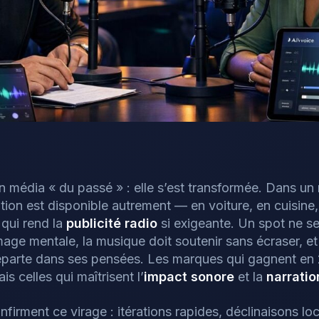
n média « du passé » : elle s’est transformée. Dans u
ntion est disponible autrement — en voiture, en cuisine,
qui rend la
publicité radio
si exigeante. Un spot ne se « 
mage mentale, la musique doit soutenir sans écraser, e
reparte dans ses pensées. Les marques qui gagnent en
ais celles qui maîtrisent l’
impact sonore
et la
narratio
firment ce virage : itérations rapides, déclinaisons loc