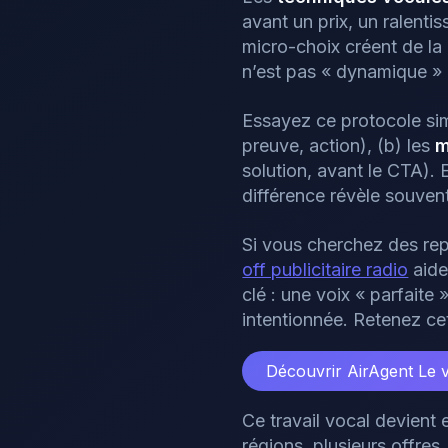
avant un prix, un ralenti
micro-choix créent de l
n’est pas « dynamique » : 
Essayez ce protocole simp
preuve, action), (b) les
m
solution, avant le CTA). 
différence révèle souvent
Si vous cherchez des repè
off publicitaire radio
aide 
clé : une voix « parfait
intentionnée. Retenez cet
Découvrir AirAgent
Le 
Ce travail vocal devient 
régions, plusieurs offres.