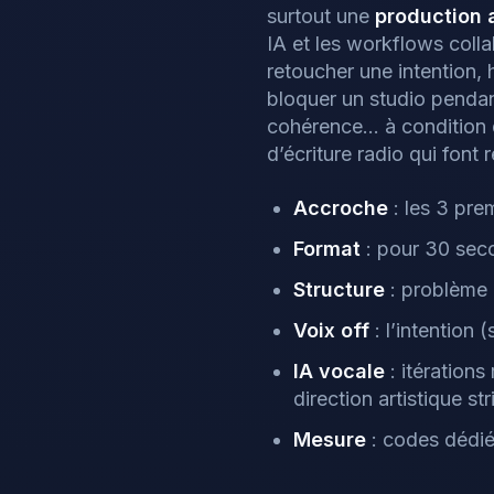
surtout une
production 
IA et les workflows coll
retoucher une intention,
bloquer un studio pendant
cohérence… à condition 
d’écriture radio qui font
Accroche
: les 3 pre
Format
: pour 30 sec
Structure
: problème
Voix off
: l’intention 
IA vocale
: itération
direction artistique str
Mesure
: codes dédié