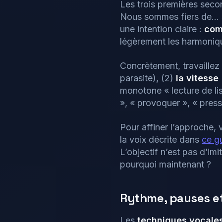
Les trois premières seco
Nous sommes fiers de… ».
une intention claire :
com
légèrement les harmoniqu
Concrètement, travaillez 
parasite), (2)
la vitesse
monotone « lecture de lis
», « provoquer », « press
Pour affiner l’approche, 
la voix décrite dans
ce gu
L’objectif n’est pas d’imi
pourquoi maintenant ?
Rythme, pauses et 
Les
techniques vocale