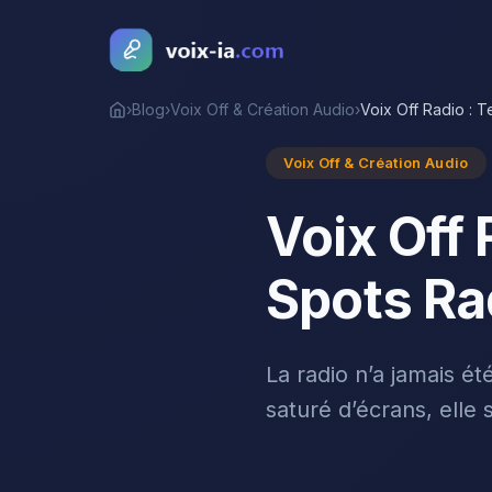
›
Blog
›
Voix Off & Création Audio
›
Voix Off Radio : 
Accueil
Voix Off & Création Audio
Voix Off
Spots Ra
La radio n’a jamais é
saturé d’écrans, elle s