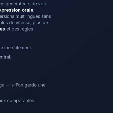
es générateurs de voix
xpression orale
,
ersions multilingues sans
plus de vitesse, plus de
les
et des règles
che mentalement.
ntral.
.
ge — si l’on garde une
eaux comparables.