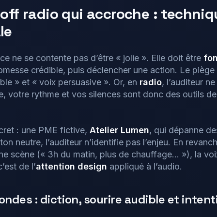
 off radio qui accroche : techniq
le
ce ne se contente pas d’être « jolie ». Elle doit être
fon
romesse crédible, puis déclencher une action. Le piège 
ble » et « voix persuasive ». Or, en
radio
, l’auditeur ne
e, votre rythme et vos silences sont donc des outils d
ret : une PME fictive,
Atelier Lumen
, qui dépanne de
ton neutre, l’auditeur n’identifie pas l’enjeu. En revanche
ne scène (« 3h du matin, plus de chauffage… »), la voi
’est de l’
attention design
appliqué à l’audio.
ondes : diction, sourire audible et intent